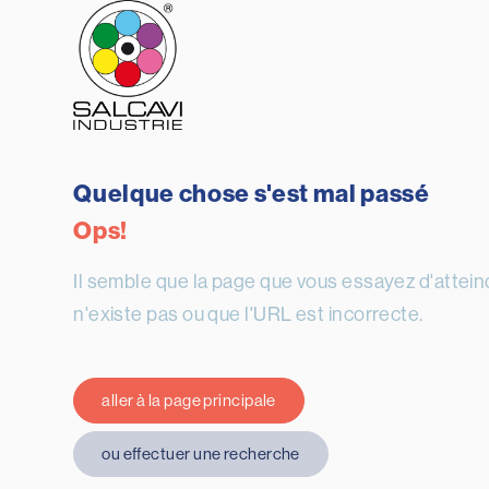
Quelque chose s'est mal passé
Ops!
Il semble que la page que vous essayez d'attein
n'existe pas ou que l'URL est incorrecte.
aller à la page principale
ou effectuer une recherche